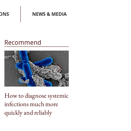
IONS
NEWS & MEDIA
Recommend
How to diagnose systemic
BioSpleen featured on
infections much more
CNN Money
quickly and reliably