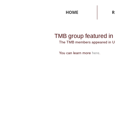
HOME
R
TMB group featured i
The TMB members appeared in UN
You can learn more 
here
.