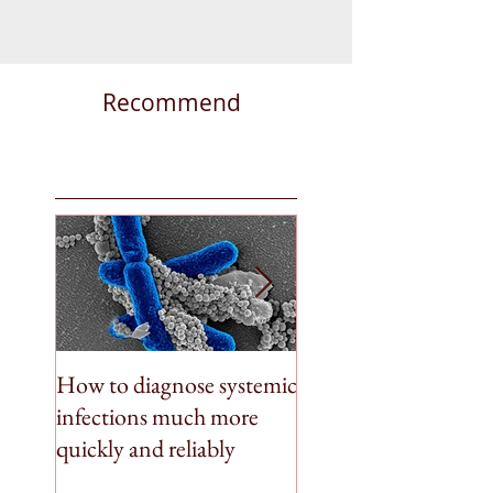
degrees in...
Recommend
How to diagnose systemic
BioSpleen featured 