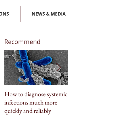
IONS
NEWS & MEDIA
Recommend
How to diagnose systemic
BioSpleen featured on
infections much more
CNN Money
quickly and reliably