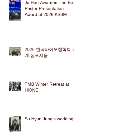
Ju Hae Awarded The Best
Poster Presentation
Award at 2026 KSBM
Spring Conference
2026 한국바이오칩학회 동
계 심포지움
TMB Winter Retreat at
HiONE
Su Hyun Jung's wedding