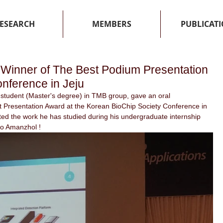
ESEARCH
MEMBERS
PUBLICAT
Winner of The Best Podium Presentation
nference in Jeju
tudent (Master's degree) in TMB group, gave an oral 
t Presentation Award at the Korean BioChip Society Conference in 
ted the work he has studied during his undergraduate internship 
 to Amanzhol !