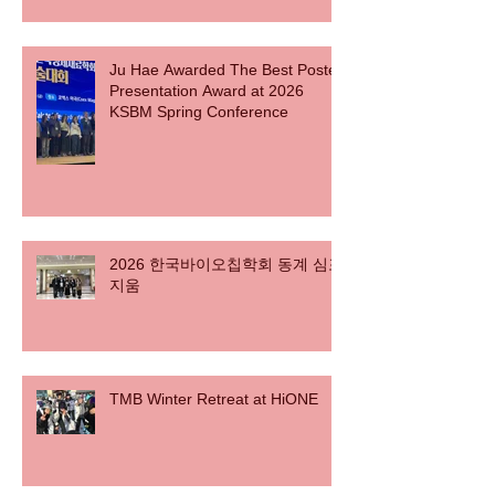
Ju Hae Awarded The Best Poster
Presentation Award at 2026
KSBM Spring Conference
2026 한국바이오칩학회 동계 심포
지움
TMB Winter Retreat at HiONE