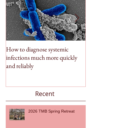
How to diagnose systemic
BioSpleen featu
infections much more quickly
Money
and reliably
Recent
2026 TMB Spring Retreat