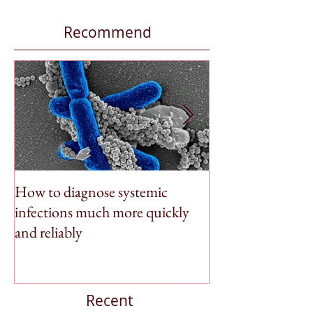
Recommend
How to diagnose systemic
BioSpleen featu
infections much more quickly
Money
and reliably
Recent